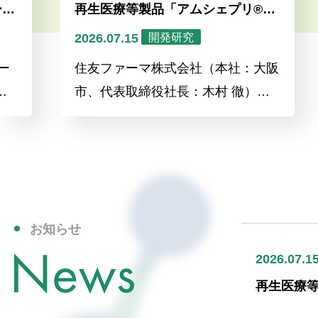
再生医療等製品「アムシェプリ®」
Sumitom
の創製が「第10回バイオインダスト
（SMP
2026.07.15
開発研究
2026.03
リー大賞」を受賞
来網膜
住友ファーマ株式会社（本社：大阪
SMPA
素変性
市、代表取締役社長：木村 徹）及
食品医薬
ドラッ
び株式会社RACTHERA（本社：東
細胞由
京都中央区、代表取締役社長：池田
発コード
篤史）は、京都大学との共同研究の
網膜色
成果である非自己iPS細胞由来ドパ
たオー
ミン神経前駆細胞「ア…
たこと
お知らせ
2026.07.1
再生医療等