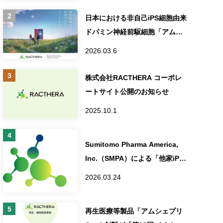
せ
日本における非自己iPS細胞由来
ドパミン神経前駆細胞「アムシ
ェプリ®」の製造販売承認取得
2026.03.6
に関するお知らせ
株式会社RACTHERA コーポレ
ートサイト公開のお知らせ
2025.10.1
Sumitomo Pharma America,
Inc.（SMPA）による「他家iPS
細胞由来網膜シート（立体網
2026.03.24
膜）の網膜色素変性治療として
の米国オーファンドラッグ指
再生医療等製品「アムシェプリ
定」発表について