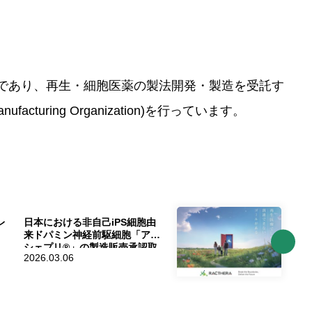
であり、再生・細胞医薬の製法開発・製造を受託す
anufacturing Organization)を行っています。
レ
日本における非自己iPS細胞由
来ドパミン神経前駆細胞「アム
シェプリ®」の製造販売承認取
2026.03.06
得に関するお知らせ