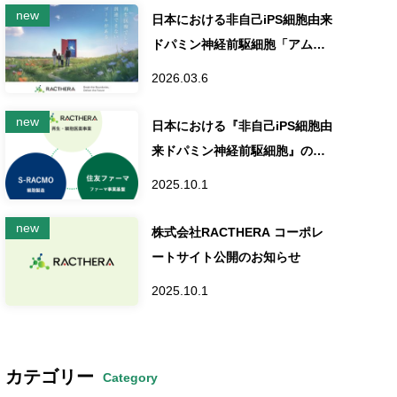
の米国オーファンドラッグ指
日本における非自己iPS細胞由来
定」発表について
ドパミン神経前駆細胞「アムシ
ェプリ®」の製造販売承認取得
2026.03.6
に関するお知らせ
日本における『非自己iPS細胞由
来ドパミン神経前駆細胞』の製
造販売承認申請に関するお知ら
2025.10.1
せ
株式会社RACTHERA コーポレ
ートサイト公開のお知らせ
2025.10.1
カテゴリー